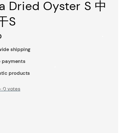
a Dried Oyster S 中
干S
0
ide shipping
e payments
tic products
-
0
votes