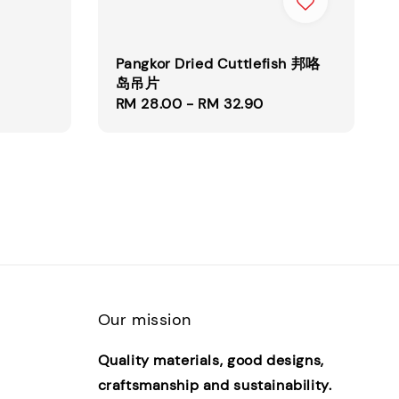
Regular
price
Pangkor Dried Cuttlefish 邦咯
岛吊片
Regular
RM 28.00
-
RM 32.90
price
Our mission
Quality materials, good designs,
craftsmanship and sustainability.