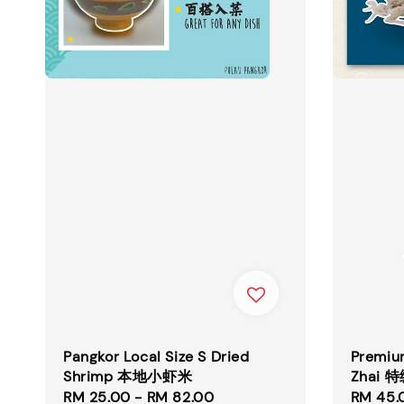
Pangkor Local Size S Dried
Premiu
Shrimp 本地小虾米
Zhai
Sale
RM 25.00
-
RM 82.00
Regular
Sale
RM 45.