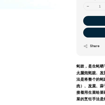
Share
蚝豉，是生蚝晒
火腿炖蚝豉
、
发
法是将整个的蚝
肉
）、
发菜
、蒜
接着用生菜给菜
菜的烹饪手法是