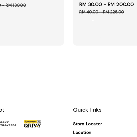
Sale
RM 30.00
-
RM 200.00
price
0
-
RM 180.00
price
RM 40.00
-
RM 225.00
pt
Quick links
Store Locator
Location