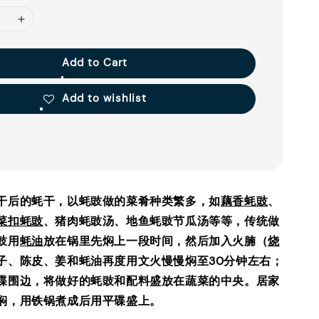
Add to Cart
Add to wishlist
干后的蚝干，以蚝豉做的菜肴种类繁多，如
藕香蚝豉
、
菜扣蚝豉
、猪肉蚝豉汤、地鱼蚝豉节瓜汤等等，传统做
豉用
蚝油
放在锅里先焖上一段时间，然后加入火腩（
烧
子、陈皮、姜和蚝油再度用文火慢慢焖至30分钟左右；
碟围边，将做好的蚝豉和配料盛放在蔬菜的中央。居家
焖，用铁锅煮成后用平碟盛上。