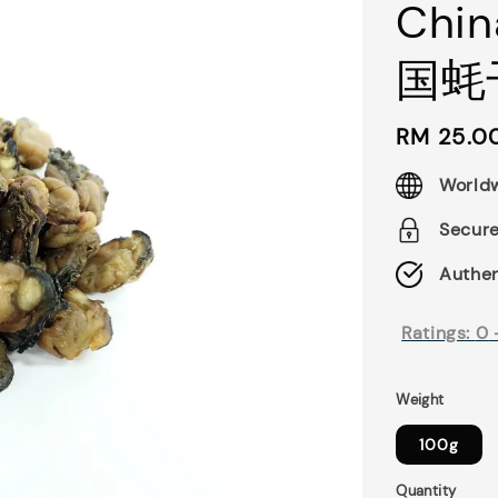
Chin
国蚝
Regular
RM 25.0
price
Worldw
Secur
Authen
Ratings:
0
Weight
100g
Quantity