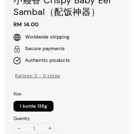
小鳗香 Crispy Baby Eel
Sambal（配饭神器）
Regular
RM 14.00
price
Worldwide shipping
Secure payments
Authentic products
Ratings:
0
-
0
votes
Size
1 bottle 135g
Quantity