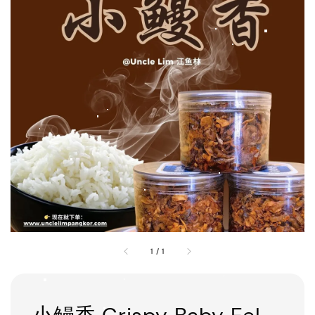
1
/
1