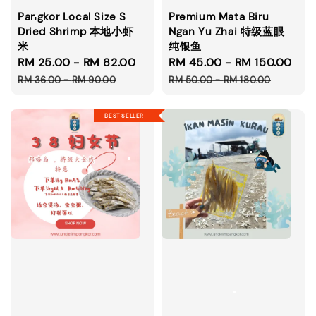
Pangkor Local Size S
Premium Mata Biru
Dried Shrimp 本地小虾
Ngan Yu Zhai 特级蓝眼
米
纯银鱼
Sale
RM 25.00
-
RM 82.00
Regular
Sale
RM 45.00
-
RM 150.00
Reg
price
price
price
pri
RM 36.00
-
RM 90.00
RM 50.00
-
RM 180.00
BEST SELLER