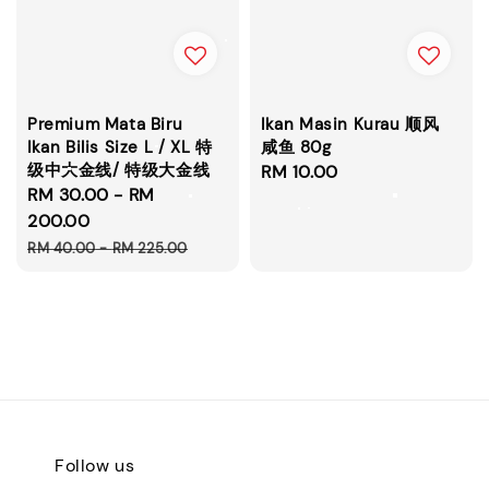
Premium Mata Biru
Ikan Masin Kurau 顺风
Ikan Bilis Size L / XL 特
咸鱼 80g
级中大金线/ 特级大金线
Regular
RM 10.00
Sale
RM 30.00
-
RM
price
price
200.00
Regular
RM 40.00
-
RM 225.00
price
Follow us